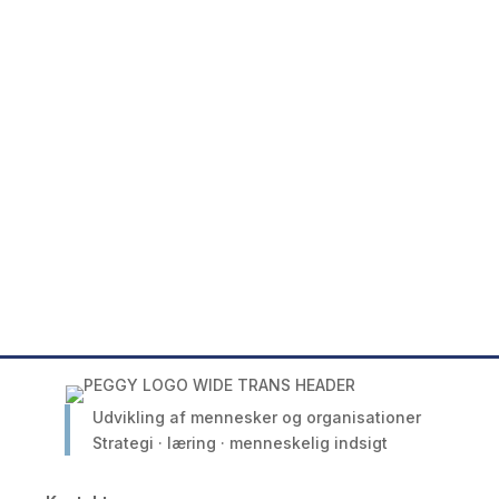
Hvis du er nysgerrig på mit
arbejde, hvordan jeg kan
hjælpe dig, eller ønsker en
dialog, er du altid
velkommen til at kontakte
mig.
Udvikling af mennesker og organisationer
Strategi · læring · menneskelig indsigt