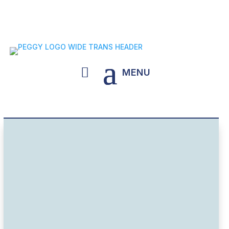
Ship Operations Masterclass - Turn
Knowledge Into Confidence - Copenhagen
14th September 2026 - Explore More Here