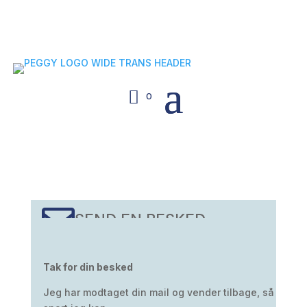
Ship Operations Masterclass - Turn
Knowledge Into Confidence - Copenhagen
14th September 2026 - Explore More Here
0

SEND EN BESKED
Tak for din besked
Jeg har modtaget din mail og vender tilbage, så